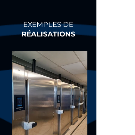
commande)

• Isolation polyuréthane injecté épaisseur 60 
mm, densité de la mousse : 42 Kg/m3. Angles 
intérieurs arrondis

• Plancher sans seuil

EXEMPLES DE
• Aménagement intérieur démontable sans 
RÉALISATIONS
outils

• Glissières type "U" réglables avec 
espacement minimal de 35 mm.

• Dispositif anti-chute des glissières

• Joint de porte magnétique démontable sans 
outils

• Pieds inox de série avec soudure à 360°, 
réglage de 149 mm à 209 mm 

• Évaporateur ventilé vertical et traité anti-
corrosion

• Version "froid renforcé" avec évaporateur 
supplémentaire pour les modèles 3 et 4 portes 
à températures positives. Permet par exemple 
de remplacer toutes les portes par des 
modules à tiroirs

• Groupe hermétique à condensation par air

• Résistances de façade

• Dégivrage électrique sur modèles à basses 
températures
