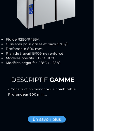
Fluide R290/R455A
Glissières pour grilles et bacs GN 2/1
Profondeur 800 mm
Plan de travail 15/10ème renforcé
Modèles positifs : 0°C / +10°C
Modèles négatifs : -18°C / - 25°C
DESCRIPTIF
GAMME
• Construction monocoque combinable 
Profondeur 800 mm

• Grilles inox GN 2/1 (650 x 530)

• Revêtement extérieur et intérieur inox. Face 
arrière et dessous en acier traité

• Dessus inox isolé de série

En savoir plus
• Version avec plan de travail inox 18-10 unique, 
avec ou sans dosseret (à préciser à la 