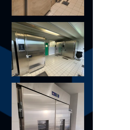
• Réévaporation automatique des eaux de 
dégivrage

• Régulateur électronique avec afficheur digital

• Alarme sonore et visuelle

• Isolation et fluide frigorigène sans CFC, HFC 
ni HCFC